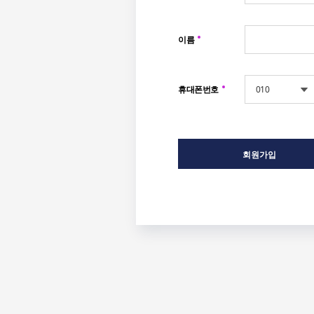
이름
휴대폰번호
회원가입